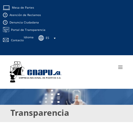
Saltar
Mesa de Partes
al
Atención de Reclamos
contenido
Denuncia Ciudadana
Portal de Transparencia
Idioma
ES
Contacto
Men
Transparencia