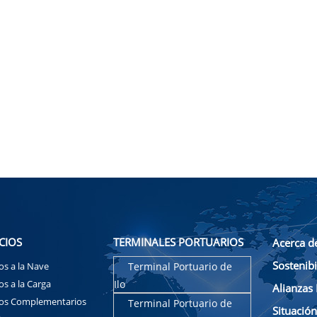
CIOS
TERMINALES PORTUARIOS
Acerca d
Sostenibi
ios a la Nave
Terminal Portuario de
os a la Carga
Ilo
Alianzas 
ios Complementarios
Terminal Portuario de
Situació