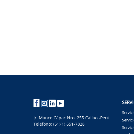
SERVI
Servic
Jr. Manco Cápac Nro. 255 Callao -Perú
Servici
Teléfono: (51)(1) 651-7828
Servic