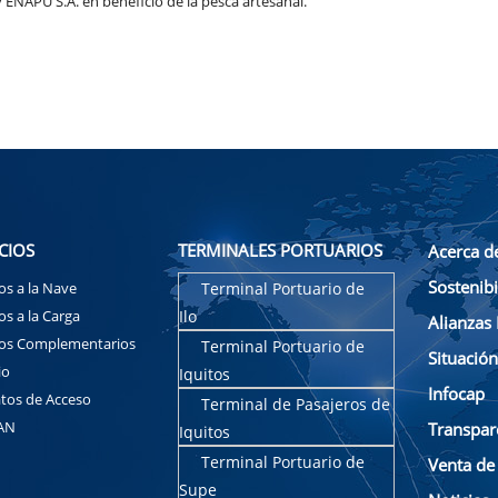
ENAPU S.A. en beneficio de la pesca artesanal.
CIOS
TERMINALES PORTUARIOS
Acerca d
Sostenibi
ios a la Nave
Terminal Portuario de
os a la Carga
Ilo
Alianzas 
ios Complementarios
Terminal Portuario de
Situació
io
Iquitos
Infocap
tos de Acceso
Terminal de Pasajeros de
AN
Transpar
Iquitos
Terminal Portuario de
Venta de
Supe