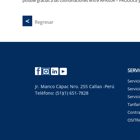
posible gracias a las coordinaciones entre APASUR – PRODUCE y 
Regresar
SERVI
Servic
Jr. Manco Cápac Nro. 255 Callao -Perú
Servici
Teléfono: (51)(1) 651-7828
Servic
Tarifar
Contra
OSITR