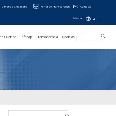
Denuncia Ciudadana
Portal de Transparencia
Contacto
Idioma
ES
Buscar:
 de Puertos
Infocap
Transparencia
Noticias
Buscar: