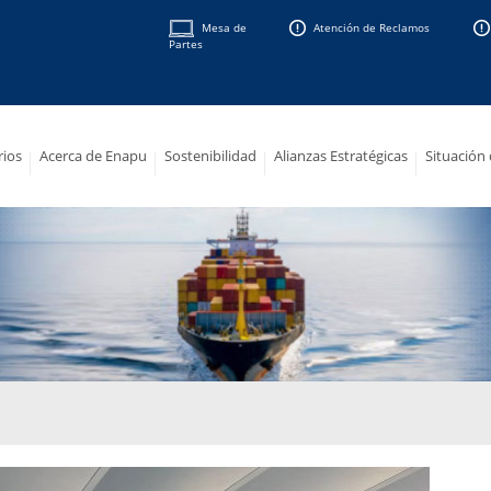
Mesa de
Atención de Reclamos
Partes
rios
Acerca de Enapu
Sostenibilidad
Alianzas Estratégicas
Situación