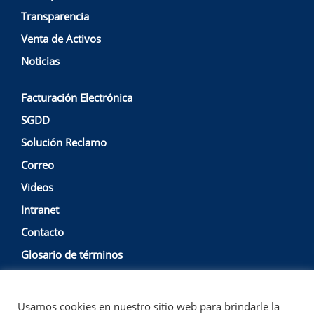
Transparencia
Venta de Activos
Noticias
Facturación Electrónica
SGDD
Solución Reclamo
Correo
Videos
Intranet
Contacto
Glosario de términos
Usamos cookies en nuestro sitio web para brindarle la
Política de Privacidad y Protección de Datos
Empresa