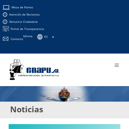
Saltar
Mesa de Partes
al
Atención de Reclamos
contenido
Denuncia Ciudadana
Portal de Transparencia
Idioma
ES
Contacto
Men
Noticias