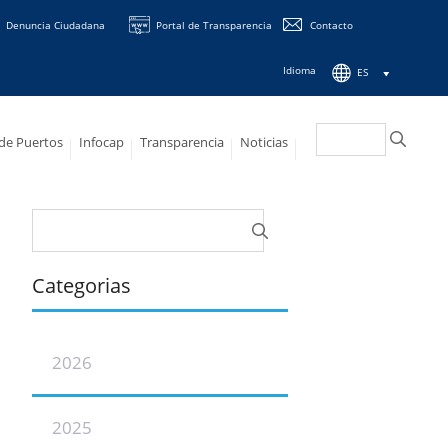
Denuncia Ciudadana
Portal de Transparencia
Contacto
Idioma
ES
Buscar:
 de Puertos
Infocap
Transparencia
Noticias
Buscar:
Categorias
2026
2025