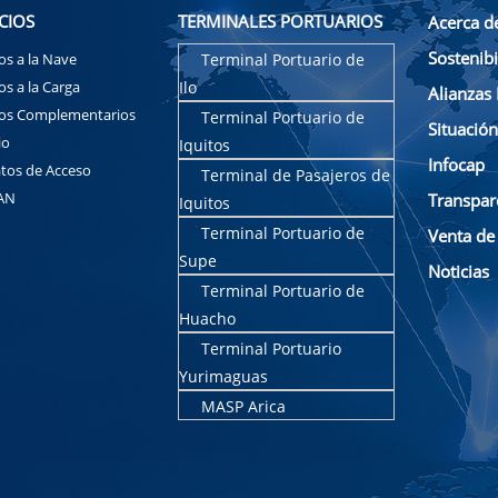
CIOS
TERMINALES PORTUARIOS
Acerca d
Sostenibi
ios a la Nave
Terminal Portuario de
os a la Carga
Ilo
Alianzas 
ios Complementarios
Terminal Portuario de
Situació
io
Iquitos
Infocap
tos de Acceso
Terminal de Pasajeros de
AN
Transpar
Iquitos
Terminal Portuario de
Venta de
Supe
Noticias
Terminal Portuario de
Huacho
Terminal Portuario
Yurimaguas
MASP Arica