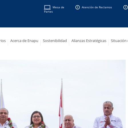
Mesa de
Atención de Reclamos
Partes
rios
Acerca de Enapu
Sostenibilidad
Alianzas Estratégicas
Situación