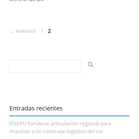
Navegación
Página
Página
←
Anterior
1
2
de
entradas
Buscar:
Entradas recientes
ENAPU fortalece articulación regional para
impulsar a Ilo como eje logístico del sur