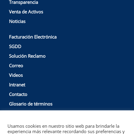
Transparencia
Venta de Activos
Noticias
Facturación Electrónica
SGDD
Solución Reclamo
Correo
Videos
Intranet
Contacto
Glosario de términos
Usamos cookies en nuestro sitio web para brindarle la
Política de Privacidad y Protección de Datos
Empresa
experiencia más relevante recordando sus preferencias y
Nacional de Puertos S.A. @ Copyright 2022