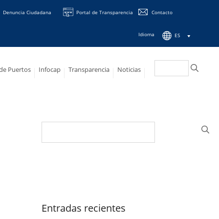
Denuncia Ciudadana
Portal de Transparencia
Contacto
Idioma
ES
Buscar:
 de Puertos
Infocap
Transparencia
Noticias
Buscar:
Entradas recientes