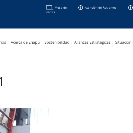
Mesa de
Atención de Reclamos
Partes
rios
Acerca de Enapu
Sostenibilidad
Alianzas Estratégicas
Situación
1