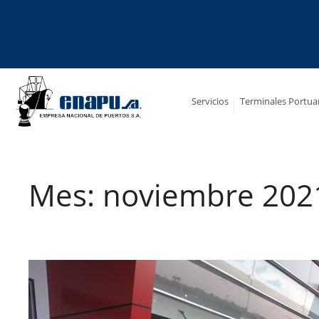
Saltar
al
contenido
Servicios
Terminales Portua
Mes:
noviembre 202