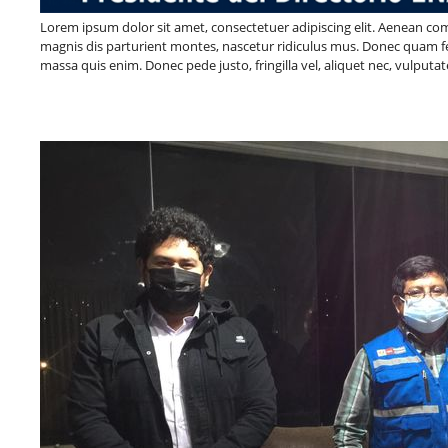
Lorem ipsum dolor sit amet, consectetuer adipiscing elit. Aenean c
magnis dis parturient montes, nascetur ridiculus mus. Donec quam fel
massa quis enim. Donec pede justo, fringilla vel, aliquet nec, vulputat