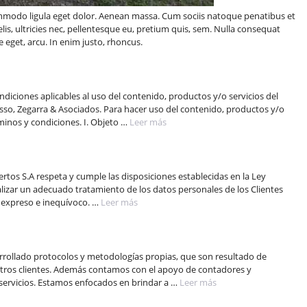
ommodo ligula eget dolor. Aenean massa. Cum sociis natoque penatibus et
is, ultricies nec, pellentesque eu, pretium quis, sem. Nulla consequat
e eget, arcu. In enim justo, rhoncus.
ndiciones aplicables al uso del contenido, productos y/o servicios del
Risso, Zegarra & Asociados. Para hacer uso del contenido, productos y/o
rminos y condiciones. I. Objeto …
Leer más
rtos S.A respeta y cumple las disposiciones establecidas en la Ley
alizar un adecuado tratamiento de los datos personales de los Clientes
, expreso e inequívoco. …
Leer más
rollado protocolos y metodologías propias, que son resultado de
estros clientes. Además contamos con el apoyo de contadores y
servicios. Estamos enfocados en brindar a …
Leer más