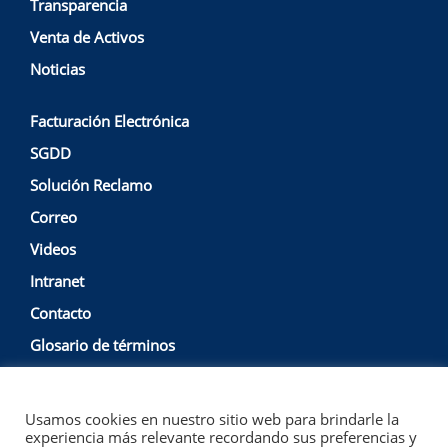
Transparencia
Venta de Activos
Noticias
Facturación Electrónica
SGDD
Solución Reclamo
Correo
Videos
Intranet
Contacto
Glosario de términos
Usamos cookies en nuestro sitio web para brindarle la
Política de Privacidad y Protección de Datos
Empresa
experiencia más relevante recordando sus preferencias y
Nacional de Puertos S.A. @ Copyright 2022