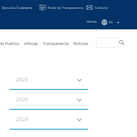
Denuncia Ciudadana
Portal de Transparencia
Contacto
Idioma
ES
Buscar:
 de Puertos
Infocap
Transparencia
Noticias
2026
2025
2024