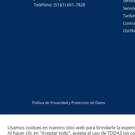
Servici
Teléfono: (51)(1) 651-7828
Servic
Tarifar
Contra
OSITR
Política de Privacidad y Protección de Datos
Usamos cookies en nuestro sitio web para brindarle la experi
Al hacer clic en "Aceptar todo", acepta el uso de TODAS las c