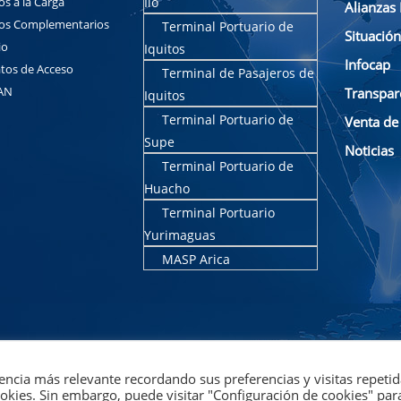
os a la Carga
Ilo
Alianzas 
ios Complementarios
Terminal Portuario de
Situació
io
Iquitos
Infocap
tos de Acceso
Terminal de Pasajeros de
AN
Transpar
Iquitos
Terminal Portuario de
Venta de
Supe
Noticias
Terminal Portuario de
Huacho
Terminal Portuario
Yurimaguas
MASP Arica
encia más relevante recordando sus preferencias y visitas repetid
ookies. Sin embargo, puede visitar "Configuración de cookies" par