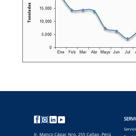
SERVI
Servic
Jr. Manco Cápac Nro. 255 Callao -Perú