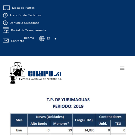
Saltar
Mesa de Partes
al
Atención de Reclamos
contenido
Denuncia Ciudadana
Portal de Transparencia
Idioma
ES
Contacto
Men